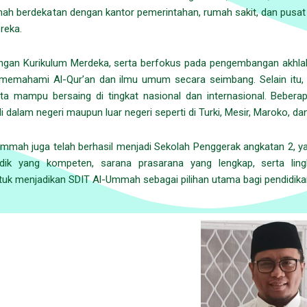
mmah berdekatan dengan kantor pemerintahan, rumah sakit, dan pusat 
reka.
dengan Kurikulum Merdeka, serta berfokus pada pengembangan akhl
uk memahami Al-Qur’an dan ilmu umum secara seimbang. Selain it
rta mampu bersaing di tingkat nasional dan internasional. Beber
i dalam negeri maupun luar negeri seperti di Turki, Mesir, Maroko, da
Ummah juga telah berhasil menjadi Sekolah Penggerak angkatan 2, y
dik yang kompeten, sarana prasarana yang lengkap, serta li
uk menjadikan SDIT Al-Ummah sebagai pilihan utama bagi pendidik