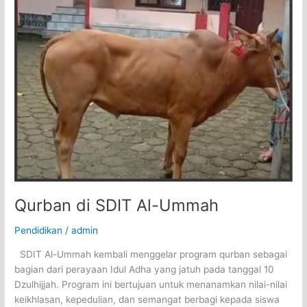
Qurban di SDIT Al-Ummah
Pendidikan
/
admin
SDIT Al-Ummah kembali menggelar program qurban sebagai
bagian dari perayaan Idul Adha yang jatuh pada tanggal 10
Dzulhijjah. Program ini bertujuan untuk menanamkan nilai-nilai
keikhlasan, kepedulian, dan semangat berbagi kepada siswa